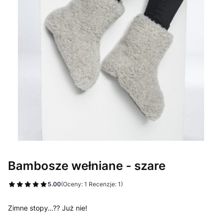
Bambosze wełniane - szare
5.00
(Oceny: 1 Recenzje: 1)
Zimne stopy…?? Już nie!