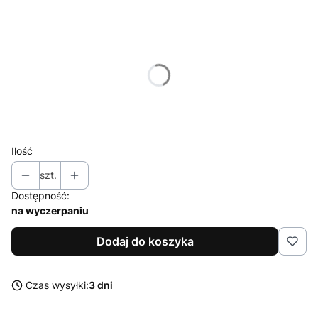
Wybierz wariant produktu:
Poszczególne warianty mogą różnić się ceną
*
Dostępne rozmiary
35/36
37/38
39/40
41/42
43/44
Ilość
szt.
Dostępność:
na wyczerpaniu
Dodaj do koszyka
Czas wysyłki:
3 dni