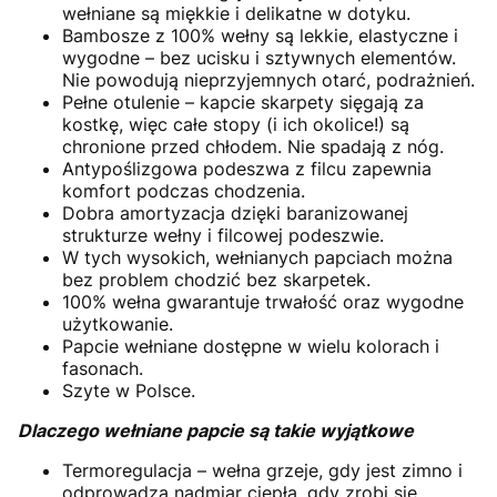
wełniane są miękkie i delikatne w dotyku.
Bambosze z 100% wełny są lekkie, elastyczne i
wygodne – bez ucisku i sztywnych elementów.
Nie powodują nieprzyjemnych otarć, podrażnień.
Pełne otulenie – kapcie skarpety sięgają za
kostkę, więc całe stopy (i ich okolice!) są
chronione przed chłodem. Nie spadają z nóg.
Antypoślizgowa podeszwa z filcu zapewnia
komfort podczas chodzenia.
Dobra amortyzacja dzięki baranizowanej
strukturze wełny i filcowej podeszwie.
W tych wysokich, wełnianych papciach można
bez problem chodzić bez skarpetek.
100% wełna gwarantuje trwałość oraz wygodne
użytkowanie.
Papcie wełniane dostępne w wielu kolorach i
fasonach.
Szyte w Polsce.
Dlaczego wełniane papcie są takie wyjątkowe
Termoregulacja – wełna grzeje, gdy jest zimno i
odprowadza nadmiar ciepła, gdy zrobi się