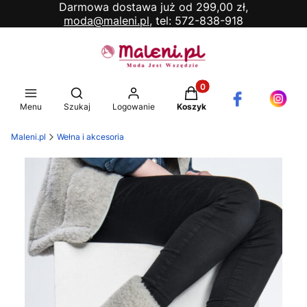
Darmowa dostawa już od 299,00 zł,
moda@maleni.pl,
tel: 572-838-918
Produkty w koszyku: 0. 
Otwórz wyszukiwarkę
Menu
Szukaj
Logowanie
Koszyk
Maleni.pl
Wełna i akcesoria