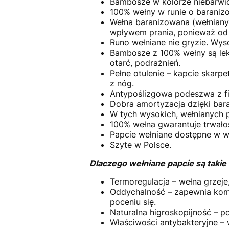
Bambosze w kolorze niebarwion
100% wełny w runie o baranizow
Wełna baranizowana (wełniany p
wpływem prania, ponieważ od
Runo wełniane nie gryzie. Wyso
Bambosze z 100% wełny są lek
otarć, podrażnień.
Pełne otulenie – kapcie skarpe
z nóg.
Antypoślizgowa podeszwa z fi
Dobra amortyzacja dzięki bara
W tych wysokich, wełnianych 
100% wełna gwarantuje trwał
Papcie wełniane dostępne w wi
Szyte w Polsce.
Dlaczego wełniane papcie są taki
Termoregulacja – wełna grzeje,
Oddychalność – zapewnia komf
poceniu się.
Naturalna higroskopijność – p
Właściwości antybakteryjne – 