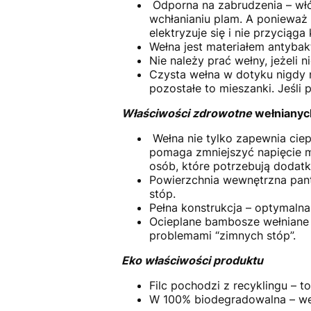
Odporna na zabrudzenia – włó
wchłanianiu plam. A ponieważ
elektryzuje się i nie przyciąga
Wełna jest materiałem antyba
Nie należy prać wełny, jeżeli 
Czysta wełna w dotyku nigdy n
pozostałe to mieszanki. Jeśli
Właściwości zdrowotne
wełnianych
Wełna nie tylko zapewnia ciep
pomaga zmniejszyć napięcie mi
osób, które potrzebują doda
Powierzchnia wewnętrzna pan
stóp.
Pełna konstrukcja – optymalna
Ocieplane bambosze wełniane 
problemami “zimnych stóp”.
Eko właściwości produktu
Filc pochodzi z recyklingu – 
W 100% biodegradowalna – wełn