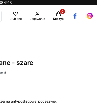
38-918
Produkty w koszyku: 0. Zobac
ć
ukaj
Ulubione
Logowanie
Koszyk
ne - szare
e: 1)
ej na antypoślizgowej podeszwie.