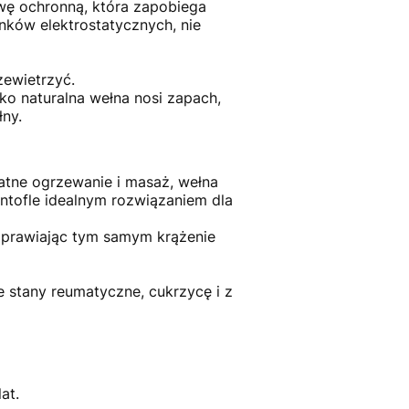
wę ochronną, która zapobiega
nków elektrostatycznych, nie
zewietrzyć.
ko naturalna wełna nosi zapach,
łny.
katne ogrzewanie i masaż, wełna
ntofle idealnym rozwiązaniem dla
oprawiając tym samym krążenie
 stany reumatyczne, cukrzycę i z
at.