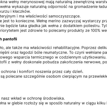
kna wełny merynosowej mają naturalną zewnętrzną warst
 wełna wykazuje naturalną odporność na gromadzenie ładu
 kurzu i kłaczków.
kteryjnym i ma właściwości samoczyszczące.
nie jest to konieczne. Wełnę merino zazwyczaj wystarczy pr
ie będzie taka gładka jak wełna z dodatkiem poliestru. Tyl
 priorytetem jest zdrowie to polecamy produkty ze 100% we
 pantofli
ło, ale także ma właściwości rehabilitacyjne. Poprzez deli
ęśni oraz łagodzi bóle reumatyczne. To czyni wełniane pa
tkowego wsparcia termicznego w codziennym użytkowaniu.
tofli z wełny doskonale pobudza zakończenia nerwowe, p
 ochrona i komfort noszenia przez cały dzień.
są polecane szczególnie osobom cierpiącym na przewlekłe
to nasz wkład w ochronę środowiska.
a w glebie rozłoży się w sposób naturalny w ciągu kilku l