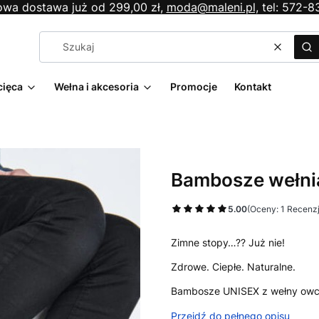
wa dostawa już od 299,00 zł,
moda@maleni.pl,
tel: 572-8
Wyczyś
Sz
cięca
Wełna i akcesoria
Promocje
Kontakt
Bambosze wełnia
5.00
(Oceny: 1 Recenzj
Zimne stopy…?? Już nie!
Zdrowe. Ciepłe. Naturalne.
Bambosze UNISEX z wełny owcz
Przejdź do pełnego opisu