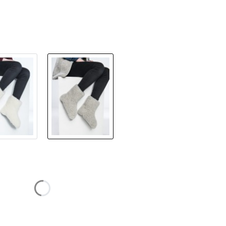
żnić się ceną
41/42
43/44