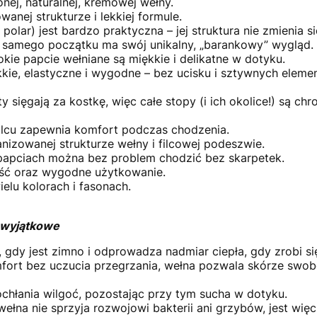
ej, naturalnej, kremowej wełny.
anej strukturze i lekkiej formule.
olar) jest bardzo praktyczna – jej struktura nie zmienia 
 samego początku ma swój unikalny, „barankowy” wygląd.
kie papcie wełniane są miękkie i delikatne w dotyku.
kie, elastyczne i wygodne – bez ucisku i sztywnych elem
ty sięgają za kostkę, więc całe stopy (i ich okolice!) są c
lcu zapewnia komfort podczas chodzenia.
nizowanej strukturze wełny i filcowej podeszwie.
papciach można bez problem chodzić bez skarpetek.
ość oraz wygodne użytkowanie.
elu kolorach i fasonach.
e wyjątkowe
 gdy jest zimno i odprowadza nadmiar ciepła, gdy zrobi się
ort bez uczucia przegrzania, wełna pozwala skórze swob
ochłania wilgoć, pozostając przy tym sucha w dotyku.
wełna nie sprzyja rozwojowi bakterii ani grzybów, jest wi