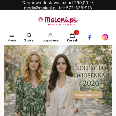
Darmowa dostawa już od 299,00 zł,
moda@maleni.pl,
tel: 572-838-918
Produkty w koszyku: 0. 
Otwórz wyszukiwarkę
Menu
Szukaj
Logowanie
Koszyk