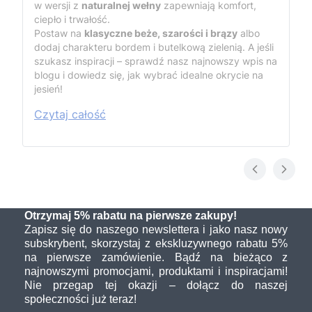
w wersji z
naturalnej wełny
zapewniają komfort,
ciepło i trwałość.
Postaw na
klasyczne beże, szarości i brązy
albo
dodaj charakteru bordem i butelkową zielenią. A jeśli
szukasz inspiracji – sprawdź nasz najnowszy wpis na
blogu i dowiedz się, jak wybrać idealne okrycie na
jesień!
Czytaj całość
Otrzymaj 5% rabatu na pierwsze zakupy!
Zapisz się do naszego newslettera i jako nasz nowy
subskrybent, skorzystaj z ekskluzywnego rabatu 5%
na pierwsze zamówienie. Bądź na bieżąco z
najnowszymi promocjami, produktami i inspiracjami!
Nie przegap tej okazji – dołącz do naszej
społeczności już teraz!