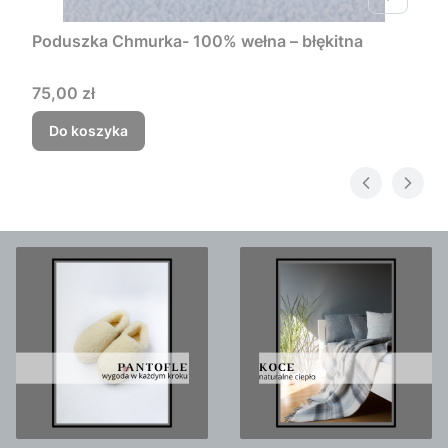
Poduszka Chmurka- 100% wełna – błękitna
Cena
75,00 zł
Do koszyka