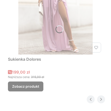
Sukienka Dolores
Cena promocyjna
199,00 zł
Najniższa cena:
315,00 zł
Zobacz produkt