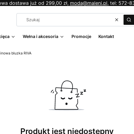
wa dostawa już od 299,00 zł,
moda@maleni.pl,
tel: 572-8
Wyczyś
Sz
cięca
Wełna i akcesoria
Promocje
Kontakt
inowa bluzka RIVA
Produkt jest niedostępny