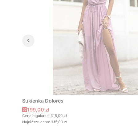
Sukienka Dolores
Cena promocyjna
199,00 zł
Cena regularna:
315,00 zł
Najniższa cena:
315,00 zł