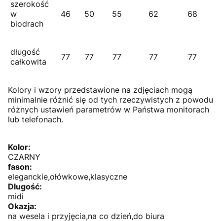
szerokość
w
46
50
55
62
68
biodrach
długość
77
77
77
77
77
całkowita
Kolory i wzory przedstawione na zdjęciach mogą
minimalnie różnić się od tych rzeczywistych z powodu
różnych ustawień parametrów w Państwa monitorach
lub telefonach.
Kolor:
CZARNY
fason:
eleganckie,ołówkowe,klasyczne
Dlugość:
midi
Okazja:
na wesela i przyjęcia,na co dzień,do biura