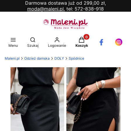
Darmowa dostawa już od 299,00 zł,
moda@maleni.pl,
tel: 572-838-918
Produkty w koszyku: 0. 
Otwórz wyszukiwarkę
Menu
Szukaj
Logowanie
Koszyk
Maleni.pl
Odzież damska
DOŁY
Spódnice