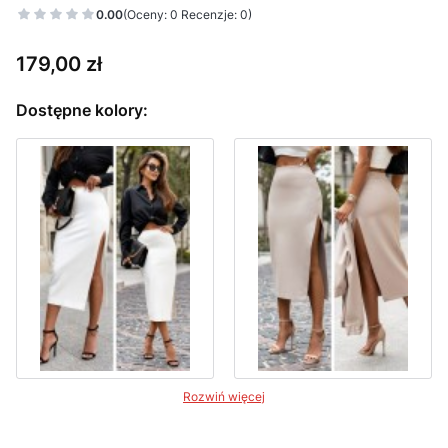
0.00
(Oceny: 0 Recenzje: 0)
Cena
179,00 zł
Dostępne kolory:
Rozwiń więcej
Wybierz wariant produktu: