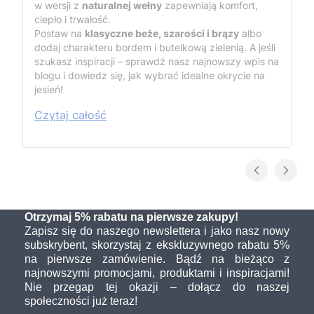
w wersji z
naturalnej wełny
zapewniają komfort,
ciepło i trwałość.
Postaw na
klasyczne beże, szarości i brązy
albo
dodaj charakteru bordem i butelkową zielenią. A jeśli
szukasz inspiracji – sprawdź nasz najnowszy wpis na
blogu i dowiedz się, jak wybrać idealne okrycie na
jesień!
Czytaj całość
Otrzymaj 5% rabatu na pierwsze zakupy!
Zapisz się do naszego newslettera i jako nasz nowy
subskrybent, skorzystaj z ekskluzywnego rabatu 5%
na pierwsze zamówienie. Bądź na bieżąco z
najnowszymi promocjami, produktami i inspiracjami!
Nie przegap tej okazji – dołącz do naszej
społeczności już teraz!