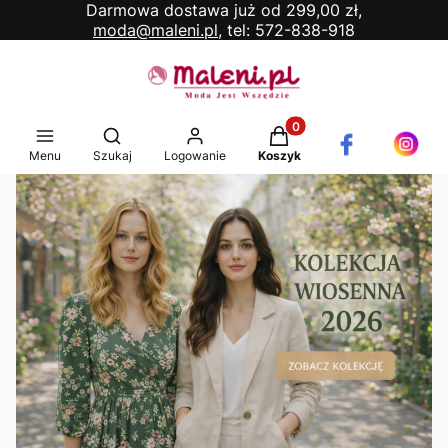
Darmowa dostawa już od 299,00 zł,
moda@maleni.pl,
tel: 572-838-918
Produkty w koszyku: 0. 
Otwórz wyszukiwarkę
Menu
Szukaj
Logowanie
Koszyk