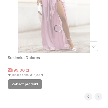
Sukienka Dolores
Cena promocyjna
199,00 zł
Najniższa cena:
315,00 zł
Zobacz produkt