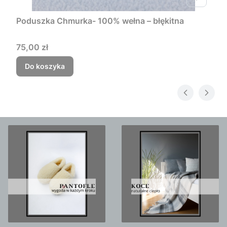
Poduszka Chmurka- 100% wełna – błękitna
Cena
75,00 zł
Do koszyka