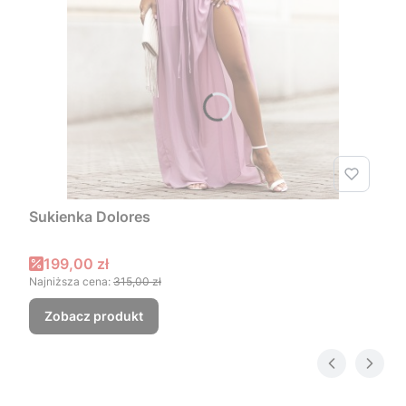
Sukienka Dolores
Cena promocyjna
199,00 zł
Najniższa cena:
315,00 zł
Zobacz produkt