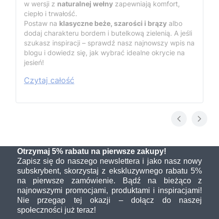
w wersji z
naturalnej wełny
zapewniają komfort,
ciepło i trwałość.
Postaw na
klasyczne beże, szarości i brązy
albo
dodaj charakteru bordem i butelkową zielenią. A jeśli
szukasz inspiracji – sprawdź nasz najnowszy wpis na
blogu i dowiedz się, jak wybrać idealne okrycie na
jesień!
Czytaj całość
Otrzymaj 5% rabatu na pierwsze zakupy!
Zapisz się do naszego newslettera i jako nasz nowy
subskrybent, skorzystaj z ekskluzywnego rabatu 5%
na pierwsze zamówienie. Bądź na bieżąco z
najnowszymi promocjami, produktami i inspiracjami!
Nie przegap tej okazji – dołącz do naszej
społeczności już teraz!