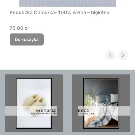
Poduszka Chmurka- 100% wełna – błękitna
Cena
75,00 zł
Do koszyka