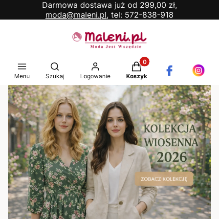
Darmowa dostawa już od 299,00 zł,
moda@maleni.pl,
tel: 572-838-918
Produkty w koszyku: 0. 
Otwórz wyszukiwarkę
Menu
Szukaj
Logowanie
Koszyk