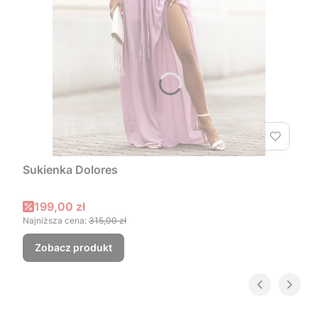
Sukienka Dolores
Cena promocyjna
199,00 zł
Najniższa cena:
315,00 zł
Zobacz produkt