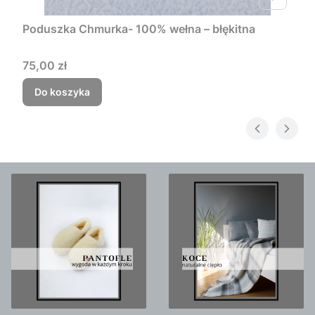
Poduszka Chmurka- 100% wełna – błękitna
Cena
75,00 zł
Do koszyka