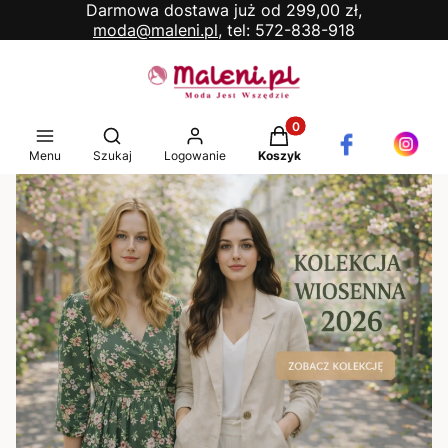
Darmowa dostawa już od 299,00 zł,
moda@maleni.pl,
tel: 572-838-918
Produkty w koszyku: 0. 
Otwórz wyszukiwarkę
Menu
Szukaj
Logowanie
Koszyk