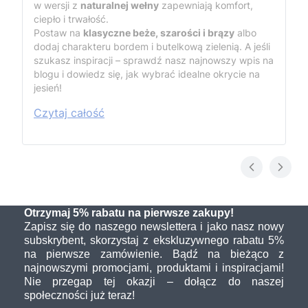
w wersji z
naturalnej wełny
zapewniają komfort,
ciepło i trwałość.
Postaw na
klasyczne beże, szarości i brązy
albo
dodaj charakteru bordem i butelkową zielenią. A jeśli
szukasz inspiracji – sprawdź nasz najnowszy wpis na
blogu i dowiedz się, jak wybrać idealne okrycie na
jesień!
Czytaj całość
Otrzymaj 5% rabatu na pierwsze zakupy!
Zapisz się do naszego newslettera i jako nasz nowy
subskrybent, skorzystaj z ekskluzywnego rabatu 5%
na pierwsze zamówienie. Bądź na bieżąco z
najnowszymi promocjami, produktami i inspiracjami!
Nie przegap tej okazji – dołącz do naszej
społeczności już teraz!