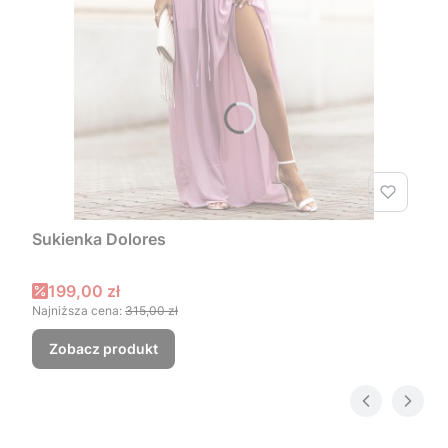
Sukienka Dolores
Cena promocyjna
199,00 zł
Najniższa cena:
315,00 zł
Zobacz produkt