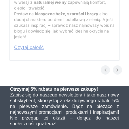
w wersji z
naturalnej wełny
zapewniają komfort,
ciepło i trwałość.
Postaw na
klasyczne beże, szarości i brązy
albo
dodaj charakteru bordem i butelkową zielenią. A jeśli
szukasz inspiracji – sprawdź nasz najnowszy wpis na
blogu i dowiedz się, jak wybrać idealne okrycie na
jesień!
Czytaj całość
Otrzymaj 5% rabatu na pierwsze zakupy!
Zapisz się do naszego newslettera i jako nasz nowy
subskrybent, skorzystaj z ekskluzywnego rabatu 5%
na pierwsze zamówienie. Bądź na bieżąco z
najnowszymi promocjami, produktami i inspiracjami!
Nie przegap tej okazji – dołącz do naszej
społeczności już teraz!