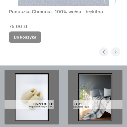
Poduszka Chmurka- 100% wełna – błękitna
Cena
75,00 zł
Do koszyka