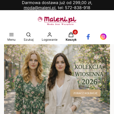
Darmowa dostawa już od 299,00 zł,
moda@maleni.pl,
tel: 572-838-918
Produkty w koszyku: 0. 
Otwórz wyszukiwarkę
Menu
Szukaj
Logowanie
Koszyk