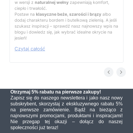
w wersji z
naturalnej wełny
zapewniają komfort,
ciepło i trwałość.
Postaw na
klasyczne beże, szarości i brązy
albo
dodaj charakteru bordem i butelkową zielenią. A jeśli
szukasz inspiracji – sprawdź nasz najnowszy wpis na
blogu i dowiedz się, jak wybrać idealne okrycie na
jesień!
Czytaj całość
Otrzymaj 5% rabatu na pierwsze zakupy!
Zapisz się do naszego newslettera i jako nasz nowy
subskrybent, skorzystaj z ekskluzywnego rabatu 5%
na pierwsze zamówienie. Bądź na bieżąco z
najnowszymi promocjami, produktami i inspiracjami!
Nie przegap tej okazji – dołącz do naszej
społeczności już teraz!