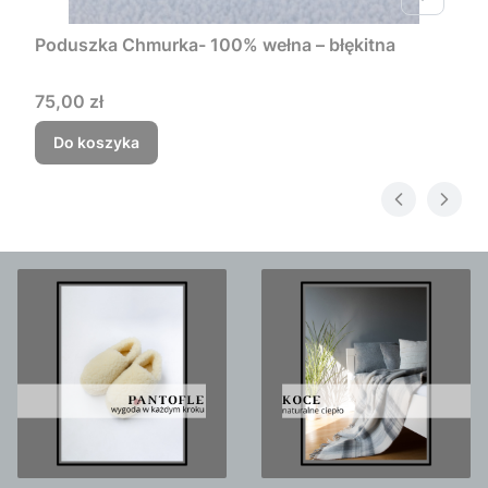
Poduszka Chmurka- 100% wełna – błękitna
Cena
75,00 zł
Do koszyka