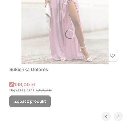
Sukienka Dolores
Cena promocyjna
199,00 zł
Najniższa cena:
315,00 zł
Zobacz produkt