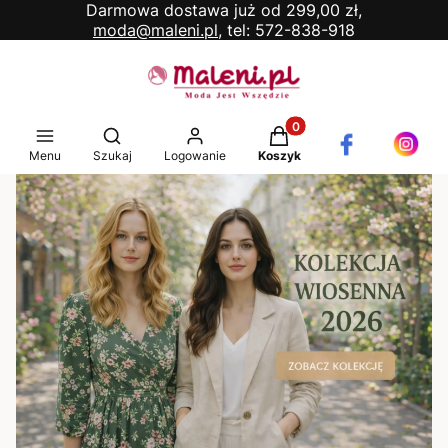
Darmowa dostawa już od 299,00 zł,
moda@maleni.pl,
tel: 572-838-918
Produkty w koszyku: 0. 
Otwórz wyszukiwarkę
Menu
Szukaj
Logowanie
Koszyk