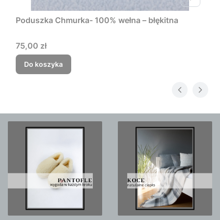
Poduszka Chmurka- 100% wełna – błękitna
Cena
75,00 zł
Do koszyka