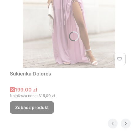
Sukienka Dolores
Cena promocyjna
199,00 zł
Najniższa cena:
315,00 zł
Zobacz produkt