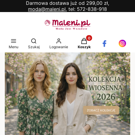
Darmowa dostawa już od 299,00 zł,
moda@maleni.pl,
tel: 572-838-918
Produkty w koszyku: 0. 
Otwórz wyszukiwarkę
Menu
Szukaj
Logowanie
Koszyk