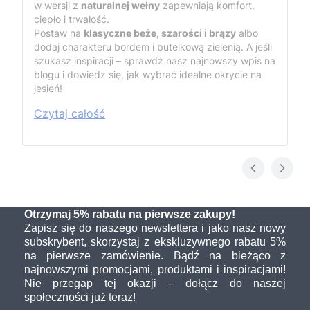
w wersji z
naturalnej wełny
zapewniają komfort,
ciepło i trwałość.
Postaw na
klasyczne beże, szarości i brązy
albo
dodaj charakteru bordem i butelkową zielenią. A jeśli
szukasz inspiracji – sprawdź nasz najnowszy wpis na
blogu i dowiedz się, jak wybrać idealne okrycie na
jesień!
Czytaj całość
Otrzymaj 5% rabatu na pierwsze zakupy!
Zapisz się do naszego newslettera i jako nasz nowy
subskrybent, skorzystaj z ekskluzywnego rabatu 5%
na pierwsze zamówienie. Bądź na bieżąco z
najnowszymi promocjami, produktami i inspiracjami!
Nie przegap tej okazji – dołącz do naszej
społeczności już teraz!