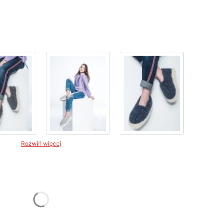
Rozwiń więcej
żnić się ceną