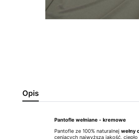
Opis
Pantofle wełniane - kremowe
Pantofle ze 100% naturalnej
wełny 
ceniących najwyższą jakość, ciepło 