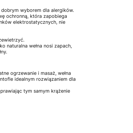
ęc dobrym wyborem dla alergików.
wę ochronną, która zapobiega
nków elektrostatycznych, nie
zewietrzyć.
ko naturalna wełna nosi zapach,
łny.
katne ogrzewanie i masaż, wełna
ntofle idealnym rozwiązaniem dla
oprawiając tym samym krążenie