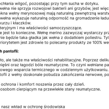
ochłania wilgoć, pozostając przy tym sucha w dotyku.
wełna nie sprzyja rozwojowi bakterii ani grzybów, jest wi
kna wełny merynosowej mają naturalną zewnętrzną warst
 wełna wykazuje naturalną odporność na gromadzenie ładu
 kurzu i kłaczków.
kteryjnym i ma właściwości samoczyszczące.
nie jest to konieczne. Wełnę merino zazwyczaj wystarczy pr
ie będzie taka gładka jak wełna z dodatkiem poliestru. Tyl
 priorytetem jest zdrowie to polecamy produkty ze 100% we
 pantofli:
ło, ale także ma właściwości rehabilitacyjne. Poprzez deli
ęśni oraz łagodzi bóle reumatyczne. To czyni wełniane pa
tkowego wsparcia termicznego w codziennym użytkowaniu.
tofli z wełny doskonale pobudza zakończenia nerwowe, p
 ochrona i komfort noszenia przez cały dzień.
 osobom cierpiącym na przewlekłe stany reumatyczne.
to nasz wkład w ochronę środowiska