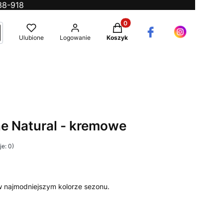
38-918
Produkty w koszyku: 0. Zobac
ć
ukaj
Ulubione
Logowanie
Koszyk
ne Natural - kremowe
e: 0)
w najmodniejszym kolorze sezonu.