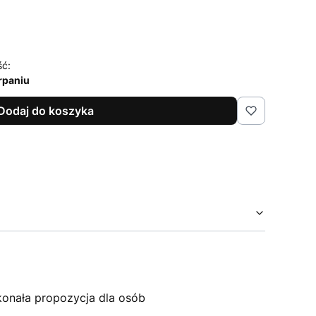
41/42
43/44
45/46
ść:
rpaniu
Dodaj do koszyka
onała propozycja dla osób