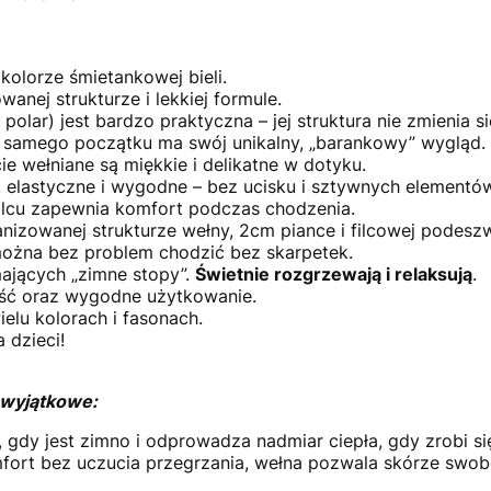
kolorze śmietankowej bieli.
anej strukturze i lekkiej formule.
olar) jest bardzo praktyczna – jej struktura nie zmienia 
 samego początku ma swój unikalny, „barankowy” wygląd.
ie wełniane są miękkie i delikatne w dotyku.
, elastyczne i wygodne – bez ucisku i sztywnych elementów
lcu zapewnia komfort podczas chodzenia.
nizowanej strukturze wełny, 2cm piance i filcowej podeszw
ożna bez problem chodzić bez skarpetek.
ających „zimne stopy”.
Świetnie rozgrzewają i relaksują
.
ość oraz wygodne użytkowanie.
elu kolorach i fasonach.
 dzieci!
e wyjątkowe:
 gdy jest zimno i odprowadza nadmiar ciepła, gdy zrobi się
ort bez uczucia przegrzania, wełna pozwala skórze swob