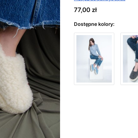
Cena
77,00 zł
Dostępne kolory:
Wybierz wariant produktu:
Poszczególne warianty mogą ró
*
Dostępne rozmiary