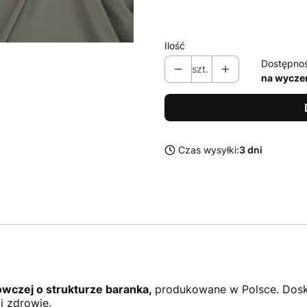
35/36
37/38
39/40
Ilość
Dostępno
szt.
na wycze
Czas wysyłki:
3 dni
owczej o strukturze baranka,
produkowane w Polsce. Dosk
i zdrowie.