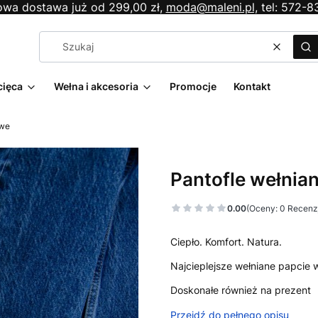
wa dostawa już od 299,00 zł,
moda@maleni.pl,
tel: 572-8
Wyczyś
Sz
cięca
Wełna i akcesoria
Promocje
Kontakt
owe
Pantofle wełnia
0.00
(Oceny: 0 Recenzj
Ciepło. Komfort. Natura.
Najcieplejsze wełniane papcie 
Doskonałe również na prezent
Przejdź do pełnego opisu