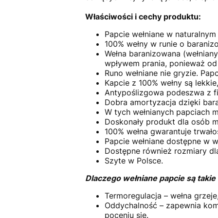
Właściwości i cechy produktu:
Papcie wełniane w naturalnym 
100% wełny w runie o baranizow
Wełna baranizowana (wełniany p
wpływem prania, ponieważ od
Runo wełniane nie gryzie. Papc
Kapcie z 100% wełny są lekkie
Antypoślizgowa podeszwa z fi
Dobra amortyzacja dzięki bara
W tych wełnianych papciach m
Doskonały produkt dla osób m
100% wełna gwarantuje trwał
Papcie wełniane dostępne w wi
Dostępne również rozmiary dla
Szyte w Polsce.
Dlaczego wełniane papcie są taki
Termoregulacja – wełna grzeje,
Oddychalność – zapewnia komf
poceniu się.