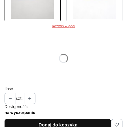
Rozwiń więcej
Wybierz wariant produktu:
Poszczególne warianty mogą różnić się ceną
*
Dostępne rozmiary
27/28
29/30
31/32
33/34
Ilość
szt.
Dostępność:
na wyczerpaniu
Dodaj do koszyka