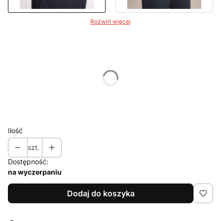
Rozwiń więcej
Wybierz wariant produktu:
Poszczególne warianty mogą różnić się ceną
*
Dostępne rozmiary
S/M
L/XL
Ilość
szt.
Dostępność:
na wyczerpaniu
Dodaj do koszyka