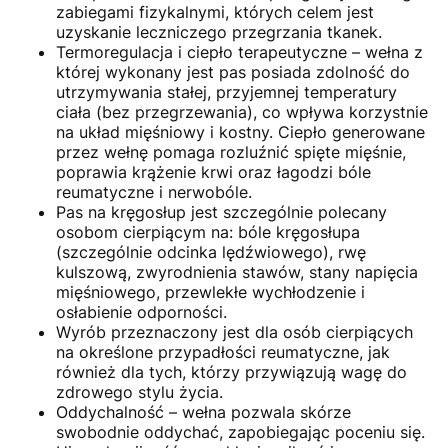
zabiegami fizykalnymi, których celem jest
uzyskanie leczniczego przegrzania tkanek.
Termoregulacja i ciepło terapeutyczne – wełna z
której wykonany jest pas posiada zdolność do
utrzymywania stałej, przyjemnej temperatury
ciała (bez przegrzewania), co wpływa korzystnie
na układ mięśniowy i kostny. Ciepło generowane
przez wełnę pomaga rozluźnić spięte mięśnie,
poprawia krążenie krwi oraz łagodzi bóle
reumatyczne i nerwobóle.
Pas na kręgosłup jest szczególnie polecany
osobom cierpiącym na: bóle kręgosłupa
(szczególnie odcinka lędźwiowego), rwę
kulszową, zwyrodnienia stawów, stany napięcia
mięśniowego, przewlekłe wychłodzenie i
osłabienie odporności.
Wyrób przeznaczony jest dla osób cierpiących
na określone przypadłości reumatyczne, jak
również dla tych, którzy przywiązują wagę do
zdrowego stylu życia.
Oddychalność – wełna pozwala skórze
swobodnie oddychać, zapobiegając poceniu się.