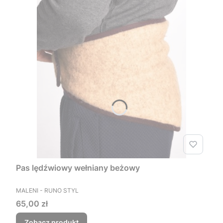
Pas lędźwiowy wełniany beżowy
PRODUCENT
MALENI - RUNO STYL
Cena
65,00 zł
Zobacz produkt