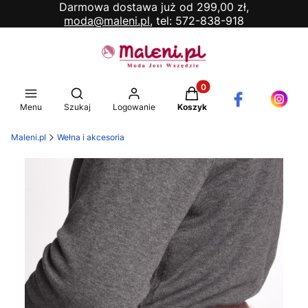
Darmowa dostawa już od 299,00 zł,
moda@maleni.pl,
tel: 572-838-918
Produkty w koszyku: 0. 
Otwórz wyszukiwarkę
Menu
Szukaj
Logowanie
Koszyk
Maleni.pl
Wełna i akcesoria