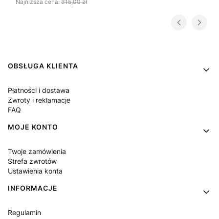
Najniższa cena:
315,00 zł
Linki w stopce
OBSŁUGA KLIENTA
Płatności i dostawa
Zwroty i reklamacje
FAQ
MOJE KONTO
Twoje zamówienia
Strefa zwrotów
Ustawienia konta
INFORMACJE
Regulamin