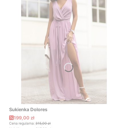
Sukienka Dolores
Cena promocyjna
199,00 zł
Cena regularna:
315,00 zł