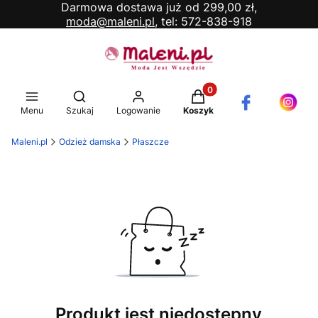
Darmowa dostawa już od 299,00 zł,
moda@maleni.pl,
tel: 572-838-918
Produkty w koszyku: 0. 
Otwórz wyszukiwarkę
Menu
Szukaj
Logowanie
Koszyk
Maleni.pl
Odzież damska
Płaszcze
Produkt jest niedostępny