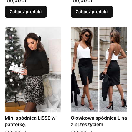
Cena
Cena
199,00 zł
199,00 zł
Zobacz produkt
Zobacz produkt
Mini spódnica LISSE w
Ołówkowa spódnica Lina
panterkę
z przeszyciem