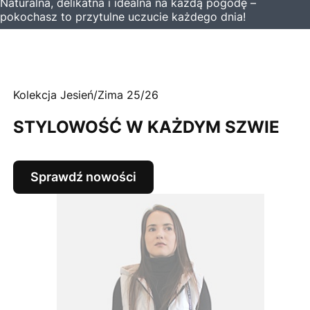
Naturalna, delikatna i idealna na każdą pogodę –
pokochasz to przytulne uczucie każdego dnia!
Kolekcja Jesień/Zima 25/26
STYLOWOŚĆ W KAŻDYM SZWIE
Sprawdź nowości