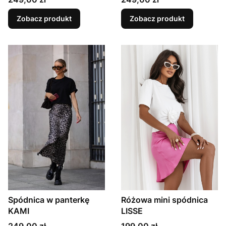
Zobacz produkt
Zobacz produkt
Spódnica w panterkę
Różowa mini spódnica
KAMI
LISSE
Cena
Cena
249,00 zł
199,00 zł