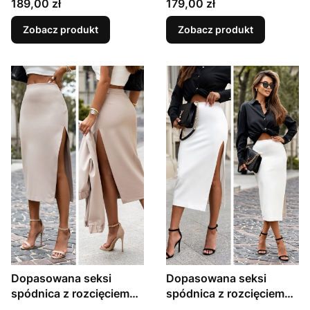
Cena
Cena
189,00 zł
179,00 zł
Zobacz produkt
Zobacz produkt
Dopasowana seksi
Dopasowana seksi
spódnica z rozcięciem
spódnica z rozcięciem
Shari
Shari