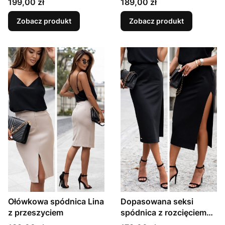
Cena
Cena
199,00 zł
189,00 zł
Zobacz produkt
Zobacz produkt
Ołówkowa spódnica Lina
Dopasowana seksi
z przeszyciem
spódnica z rozcięciem
Shari