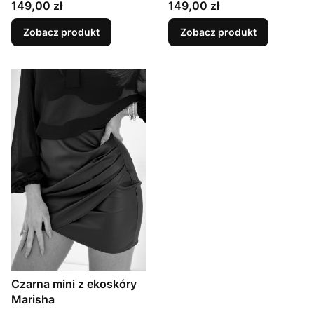
Cena
Cena
149,00 zł
149,00 zł
Zobacz produkt
Zobacz produkt
Czarna mini z ekoskóry
Marisha