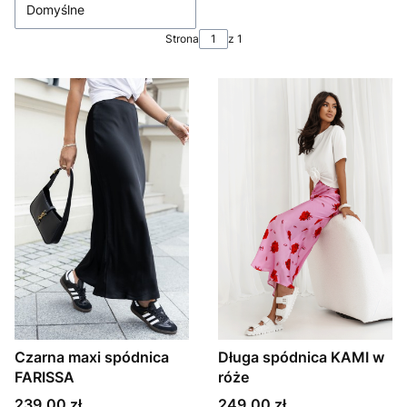
Domyślne
Strona
z 1
Czarna maxi spódnica
Długa spódnica KAMI w
FARISSA
róże
Cena
Cena
239,00 zł
249,00 zł