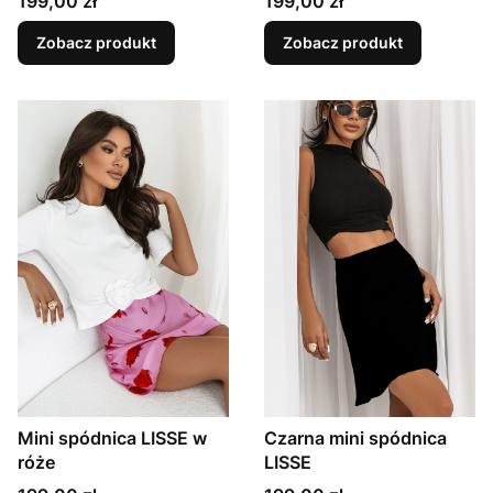
Cena
Cena
199,00 zł
199,00 zł
Zobacz produkt
Zobacz produkt
Mini spódnica LISSE w
Czarna mini spódnica
róże
LISSE