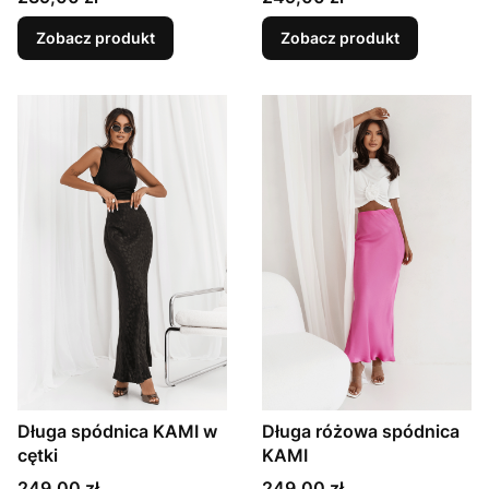
Zobacz produkt
Zobacz produkt
Długa spódnica KAMI w
Długa różowa spódnica
cętki
KAMI
Cena
Cena
249,00 zł
249,00 zł