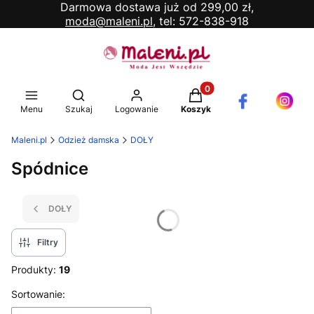
Darmowa dostawa już od 299,00 zł,
moda@maleni.pl,
tel: 572-838-918
Produkty w koszyku: 0. 
Otwórz wyszukiwarkę
Menu
Szukaj
Logowanie
Koszyk
Maleni.pl
Odzież damska
DOŁY
Spódnice
DOŁY
Filtry
Produkty:
19
Lista produktów
Sortowanie: