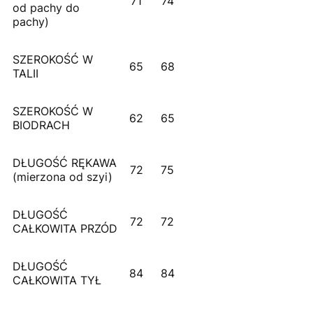
71
74
od pachy do
pachy)
SZEROKOŚĆ W
65
68
TALII
SZEROKOŚĆ W
62
65
BIODRACH
DŁUGOŚĆ RĘKAWA
72
75
(
mierzona od szyi)
DŁUGOŚĆ
72
72
CAŁKOWITA PRZÓD
DŁUGOŚĆ
84
84
CAŁKOWITA TYŁ