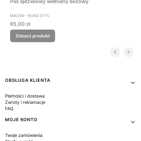
Pas lędźwiowy wełniany beżowy
PRODUCENT
MALENI - RUNO STYL
Cena
65,00 zł
Zobacz produkt
Linki w stopce
OBSŁUGA KLIENTA
Płatności i dostawa
Zwroty i reklamacje
FAQ
MOJE KONTO
Twoje zamówienia