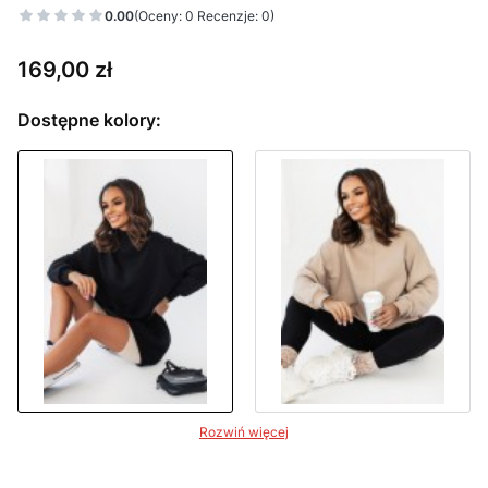
0.00
(Oceny: 0 Recenzje: 0)
Cena
169,00 zł
Dostępne kolory:
Rozwiń więcej
Wybierz wariant produktu: