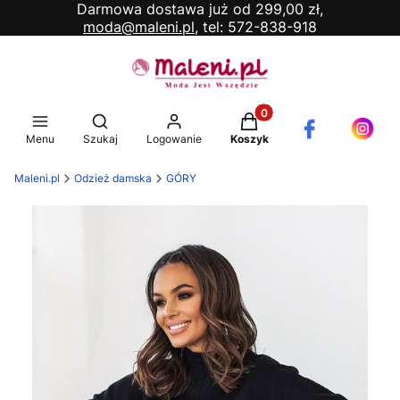
Darmowa dostawa już od 299,00 zł,
moda@maleni.pl,
tel: 572-838-918
Produkty w koszyku: 0. 
Otwórz wyszukiwarkę
Menu
Szukaj
Logowanie
Koszyk
Maleni.pl
Odzież damska
GÓRY