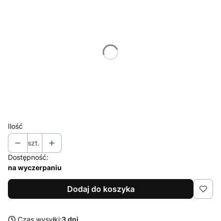
Poszczególne warianty mogą różnić się ceną
*
Kolor
CZARNY
*
Dostępne rozmiary
XS/S
Ilość
szt.
Dostępność:
na wyczerpaniu
Dodaj do koszyka
Czas wysyłki:
3 dni