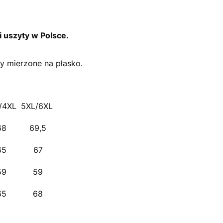
 uszyty w Polsce.
y mierzone na płasko.
/4XL
5XL/6XL
68
69,5
65
67
59
59
65
68