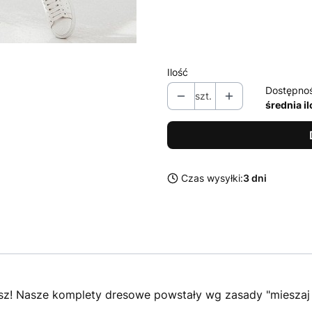
*
Dostępne rozmiary
XS/S
M/L
3XL/4XL
Ilość
Dostępno
szt.
średnia i
Czas wysyłki:
3 dni
! Nasze komplety dresowe powstały wg zasady "mieszaj i ł