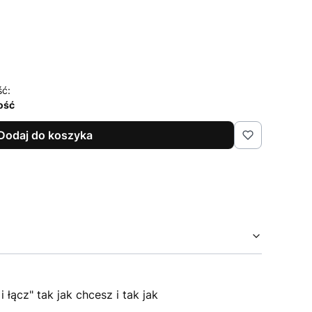
5XL/6XL
ść:
lość
Dodaj do koszyka
ącz" tak jak chcesz i tak jak