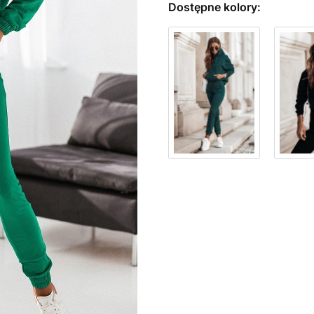
Dostępne kolory:
Wybierz wariant produktu:
Poszczególne warianty mogą ró
*
Kolor
GREEN