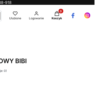
38-918
Produkty w koszyku: 0. Zobac
ć
ukaj
Ulubione
Logowanie
Koszyk
WY BIBI
e: 0)