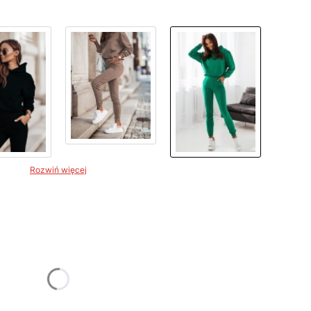
Rozwiń więcej
żnić się ceną