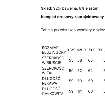
Skład:
92% bawełna, 8% elastan
Komplet dresowy zaprojektowany i
Tabela przedstawia wymiary odzież
ROZMIAR
XS/S
M/L
XL/XXL
3XL
BLUZY/GÓRY
SZEROKOŚĆ
55
58
65
W BIUŚCIE
SZEROKOŚĆ
50
52
62
W TALII
DŁUGOŚĆ
59
59
59
RĘKAWA
DŁUGOŚĆ
59
61
63
CAŁKOWITA