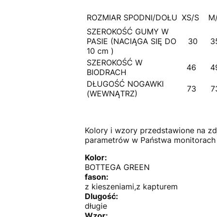
ROZMIAR SPODNI/DOŁU
XS/S
M
SZEROKOŚĆ GUMY W
PASIE (NACIĄGA SIĘ DO
30
3
10 cm )
SZEROKOŚĆ W
46
4
BIODRACH
DŁUGOŚĆ NOGAWKI
73
7
(WEWNĄTRZ)
Kolory i wzory przedstawione na z
parametrów w Państwa monitorach l
Kolor:
BOTTEGA GREEN
fason:
z kieszeniami,z kapturem
Dlugość:
długie
Wzor: