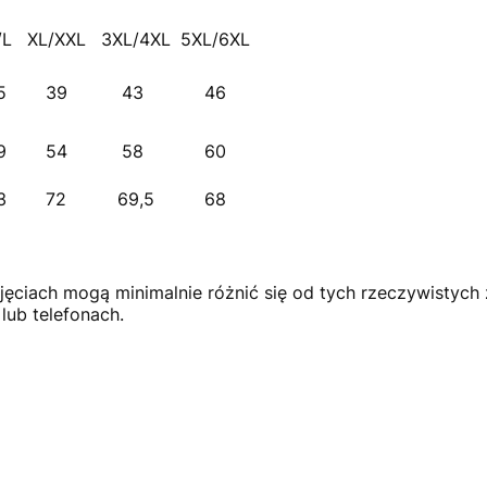
/L
XL/XXL
3XL/4XL
5XL/6XL
5
39
43
46
9
54
58
60
3
72
69,5
68
djęciach mogą minimalnie różnić się od tych rzeczywistyc
ub telefonach.