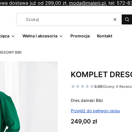
wa dostawa już od 299,00 zł,
moda@maleni.pl,
tel: 572-8
Wyczyś
Sz
cięca
Wełna i akcesoria
Promocje
Kontakt
ESOWY BIBI
KOMPLET DRESO
0.00
(Oceny: 0 Recenzj
Dres damski Bibi
Przejdź do pełnego opisu
Cena
249,00 zł