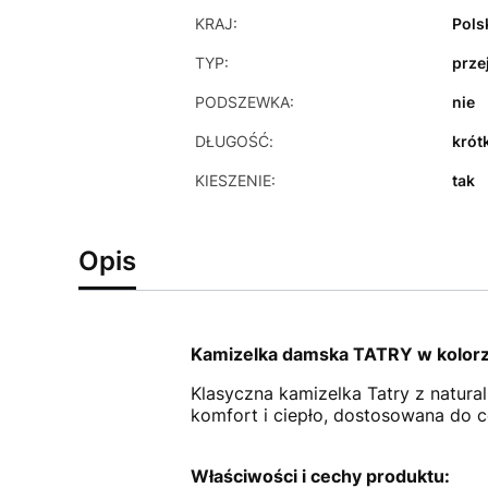
KRAJ:
Pols
TYP:
prze
PODSZEWKA:
nie
DŁUGOŚĆ:
krót
KIESZENIE:
tak
Opis
Kamizelka damska TATRY w kolo
Klasyczna kamizelka Tatry z natur
komfort i ciepło, dostosowana do 
Właściwości i cechy produktu: