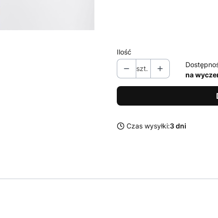
*
Dostępne rozmiary
XS
S
M
L
XL
Ilość
Dostępno
szt.
na wycze
Czas wysyłki:
3 dni