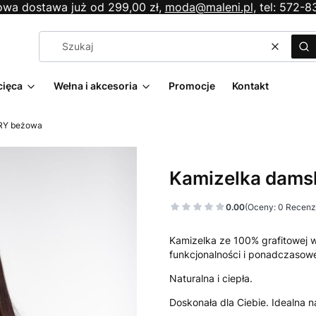
wa dostawa już od 299,00 zł,
moda@maleni.pl,
tel: 572-8
Wyczyś
Sz
cięca
Wełna i akcesoria
Promocje
Kontakt
RY beżowa
Kamizelka dams
0.00
(Oceny: 0 Recenzj
Kamizelka ze 100% grafitowej 
funkcjonalności i ponadczasowe
Naturalna i ciepła.
Doskonała dla Ciebie. Idealna n