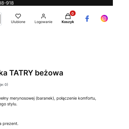
38-918
Produkty w koszyku: 0. Zobac
ć
ukaj
Ulubione
Logowanie
Koszyk
ka TATRY beżowa
e: 0)
wełny merynosowej (baranek), połączenie komfortu,
go stylu.
a prezent.