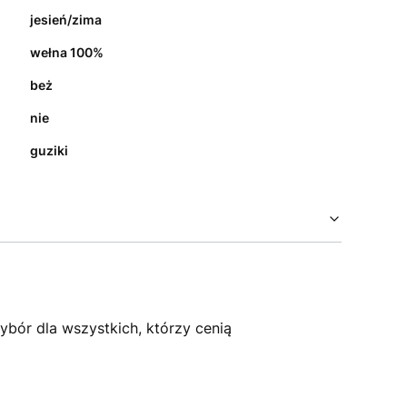
jesień/zima
wełna 100%
beż
nie
guziki
bór dla wszystkich, którzy cenią