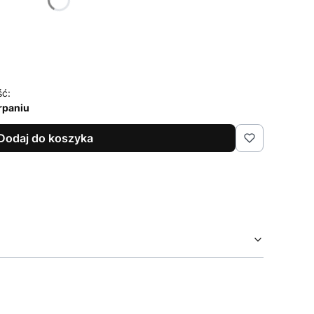
XXL
ść:
rpaniu
Dodaj do koszyka