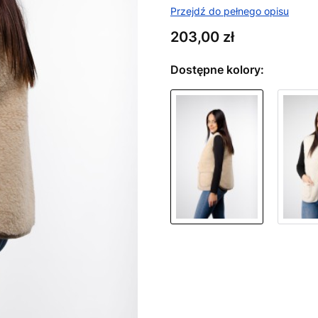
Przejdź do pełnego opisu
Cena
203,00 zł
Dostępne kolory:
Wybierz wariant produktu:
Poszczególne warianty mogą ró