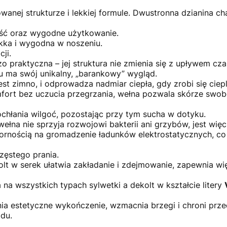
anej strukturze i lekkiej formule. Dwustronna dzianina ch
ość oraz wygodne użytkowanie.
lekka i wygodna w noszeniu.
ji.
o praktyczna – jej struktura nie zmienia się z upływem cz
 ma swój unikalny, „barankowy” wygląd.
est zimno, i odprowadza nadmiar ciepła, gdy zrobi się ciepl
ort bez uczucia przegrzania, wełna pozwala skórze swob
ochłania wilgoć, pozostając przy tym sucha w dotyku.
wełna nie sprzyja rozwojowi bakterii ani grzybów, jest wi
rnością na gromadzenie ładunków elektrostatycznych, co spr
zęstego prania.
kolt w serek ułatwia zakładanie i zdejmowanie, zapewnia w
na wszystkich typach sylwetki a dekolt w kształcie litery
 estetyczne wykończenie, wzmacnia brzegi i chroni prze
ądu.