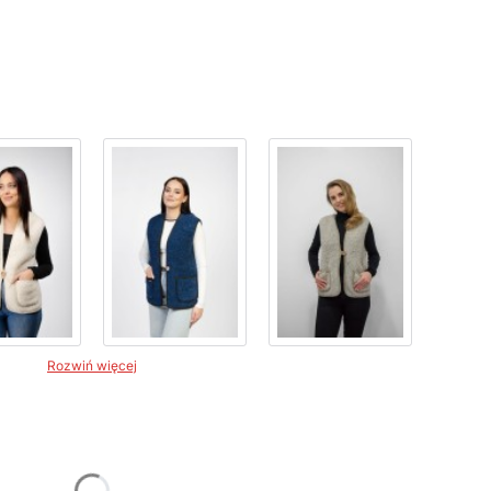
Rozwiń więcej
żnić się ceną