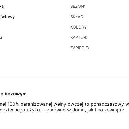
ka
SEZON:
jściowy
SKŁAD:
KOLORY:
ki
KAPTUR:
ZAPIĘCIE:
rze beżowym
alnej 100% baranizowanej wełny owczej to ponadczasowy wy
codziennego użytku – zarówno w domu, jak i na zewnątrz.