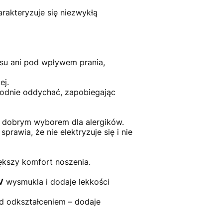
arakteryzuje się niezwykłą
asu ani pod wpływem prania,
ej.
odnie oddychać, zapobiegając
ęc dobrym wyborem dla alergików.
awia, że nie elektryzuje się i nie
iększy komfort noszenia.
V
wysmukla i dodaje lekkości
d odkształceniem – dodaje