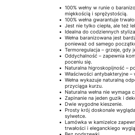
100% wełny w runie o baranizow
miękkością i sprężystością.
100% wełna gwarantuje trwał
Jest nie tylko ciepła, ale też 
Idealna do codziennych stylizac
Wełna baranizowana jest bardz
ponieważ od samego początku
Termoregulacja – grzeje, gdy j
Oddychalność – zapewnia komf
poceniu się.
Naturalna higroskopijność – p
Właściwości antybakteryjne – 
Wełna wykazuje naturalną odpo
przyciąga kurzu.
Naturalna wełna nie wymaga c
Zapinanie na jeden guzik i de
Dwie wygodne kieszenie.
Prosty krój doskonale wygląda 
sylwetce.
Lamówka w kamizelce zapewnia
trwałości i eleganckiego wygl
Bez podszewki.