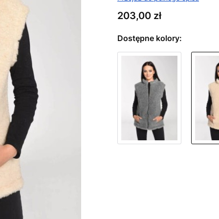
Cena
203,00 zł
Dostępne kolory:
Wybierz wariant produktu:
Poszczególne warianty mogą ró
*
Dostępne rozmiary