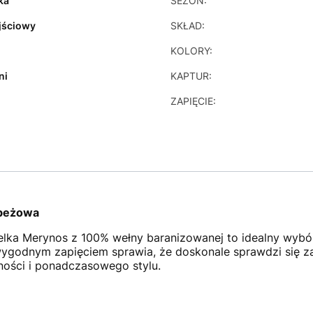
ka
SEZON:
jściowy
SKŁAD:
KOLORY:
ni
KAPTUR:
ZAPIĘCIE:
 beżowa
lka Merynos z 100% wełny baranizowanej to idealny wybór 
i wygodnym zapięciem sprawia, że doskonale sprawdzi się z
ności i ponadczasowego stylu.