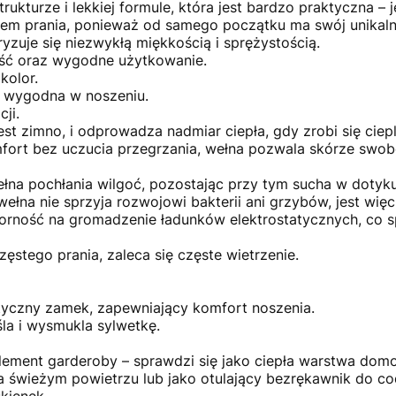
kturze i lekkiej formule, która jest bardzo praktyczna – je
em prania, ponieważ od samego początku ma swój unikaln
yzuje się niezwykłą miękkością i sprężystością.
ość oraz wygodne użytkowanie.
kolor.
a i wygodna w noszeniu.
ji.
est zimno, i odprowadza nadmiar ciepła, gdy zrobi się ciepl
ort bez uczucia przegrzania, wełna pozwala skórze swob
ełna pochłania wilgoć, pozostając przy tym sucha w dotyku
wełna nie sprzyja rozwojowi bakterii ani grzybów, jest wi
rność na gromadzenie ładunków elektrostatycznych, co spra
ęstego prania, zaleca się częste wietrzenie.
tyczny zamek, zapewniający komfort noszenia.
śla i wysmukla sylwetkę.
ement garderoby – sprawdzi się jako ciepła warstwa domo
na świeżym powietrzu lub jako otulający bezrękawnik do c
kienek.