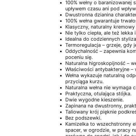
100% wełny o baranizowanej stru
upływem czasu ani pod wpływ
Dwustronna dzianina charakter
100% wełna gwarantuje trwał
Klasyczny, naturalny kremowy 
Nie tylko ciepła, ale też lekk
Idealna do codziennych stylizac
Termoregulacja – grzeje, gdy j
Oddychalność – zapewnia komf
poceniu się.
Naturalna higroskopijność – w
Właściwości antybakteryjne – 
Wełna wykazuje naturalną odpo
przyciąga kurzu.
Naturalna wełna nie wymaga cz
Praktyczna, otulająca stójka.
Dwie wygodne kieszenie.
Zapinana na dwustronny, prak
Taliowany krój pięknie podkre
Bez podszewki.
Kamizelka to wszechstronny el
spacer, w ogrodzie, w pracy 
zarówno do spodni, jak i do su