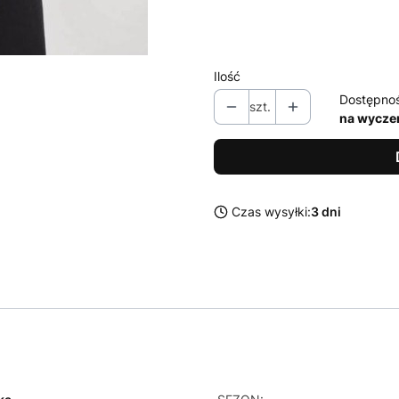
XS
S
M
L
XL
Ilość
Dostępno
szt.
na wycze
Czas wysyłki:
3 dni