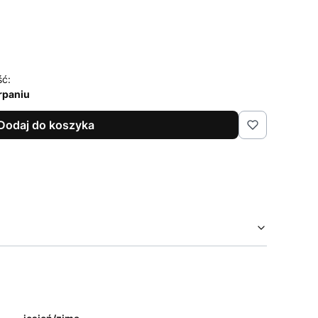
XXL
ść:
rpaniu
Dodaj do koszyka