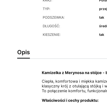
KRAJ:
Pols
TYP:
prze
PODSZEWKA:
tak
DŁUGOŚĆ:
śred
KIESZENIE:
tak
Opis
Kamizelka z Merynosa na stójce -
Ciepła, komfortowa i miękka kamize
klasyczny krój z otulającą stójką 
To połączenie komfortu, funkcjonal
Właściwości i cechy produktu: