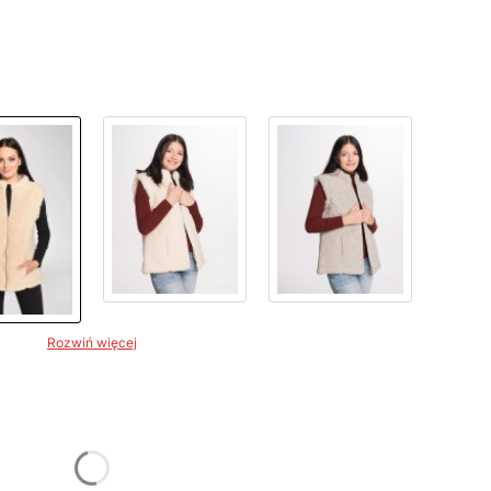
Rozwiń więcej
żnić się ceną