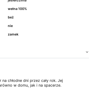
jesień/zima
wełna 100%
beż
nie
zamek
na chłodne dni przez cały rok. Jej
arówno w domu, jak i na spacerze.