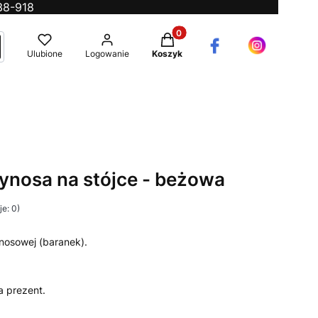
38-918
Produkty w koszyku: 0. Zobac
ć
ukaj
Ulubione
Logowanie
Koszyk
ynosa na stójce - beżowa
e: 0)
nosowej (baranek).
a prezent.