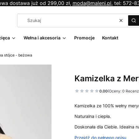
wa dostawa już od 299,00 zł,
moda@maleni.pl,
tel: 572-8
Wyczyś
Sz
cięca
Wełna i akcesoria
Promocje
Kontakt
a stójce - beżowa
Kamizelka z Mer
0.00
(Oceny: 0 Recenzj
Kamizelka ze 100% wełny mery
Naturalna i ciepła.
Doskonała dla Ciebie. Idealna n
Przejdź do pełnego opisu