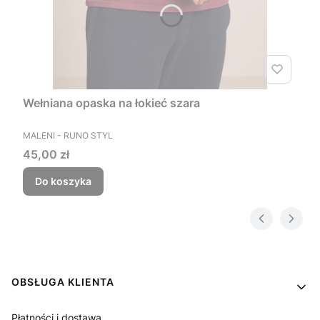
Wełniana opaska na łokieć szara
PRODUCENT
MALENI - RUNO STYL
Cena
45,00 zł
Do koszyka
Linki w stopce
OBSŁUGA KLIENTA
Płatności i dostawa