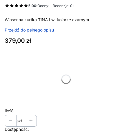
5.00
(Oceny: 1 Recenzje: 0)
Wiosenna kurtka TINA I w kolorze czarnym
Przejdź do pełnego opisu
Cena
379,00 zł
Wybierz wariant produktu:
Poszczególne warianty mogą różnić się ceną
*
Dostępne rozmiary
40
Ilość
szt.
Dostępność: