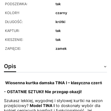
PODSZEWKA:
tak
KOLORY:
czarny
DŁUGOŚĆ:
krótki
KAPTUR:
tak
KIESZENIE:
tak
ZAPIĘCIE:
zamek
Opis
Wiosenna kurtka damska TINA I – klasyczna czerń
- OSTATNIE SZTUKI! Nie przegap okazji!
Szukasz lekkiej, wygodnej i stylowej kurtki na sezon
przejściowy?
Model TINA I
to doskonały wybór dla
kobiet ceniących komfort i funkcjonalność. Jej