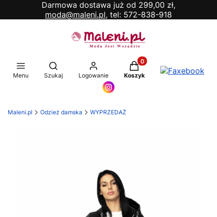
Darmowa dostawa już od 299,00 zł,
moda@maleni.pl,
tel: 572-838-918
Produkty w koszyku: 0. 
Otwórz wyszukiwarkę
Menu
Szukaj
Logowanie
Koszyk
Maleni.pl
Odzież damska
WYPRZEDAŻ