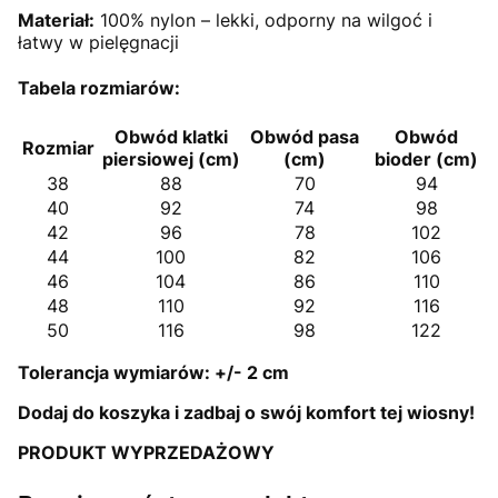
Materiał:
100% nylon – lekki, odporny na wilgoć i
łatwy w pielęgnacji
Tabela rozmiarów:
Obwód klatki
Obwód pasa
Obwód
Rozmiar
piersiowej (cm)
(cm)
bioder (cm)
38
88
70
94
40
92
74
98
42
96
78
102
44
100
82
106
46
104
86
110
48
110
92
116
50
116
98
122
Tolerancja wymiarów: +/- 2 cm
Dodaj do koszyka i zadbaj o swój komfort tej wiosny!
PRODUKT WYPRZEDAŻOWY