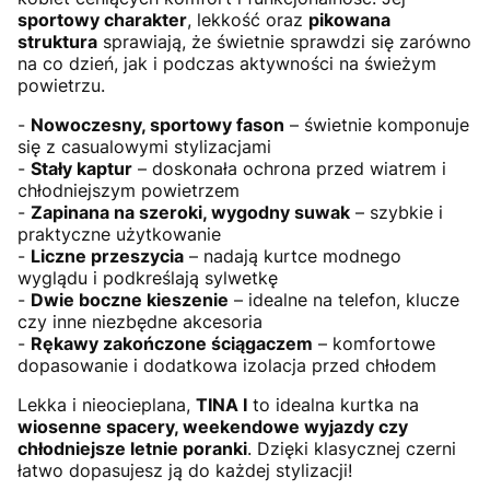
sportowy charakter
, lekkość oraz
pikowana
struktura
sprawiają, że świetnie sprawdzi się zarówno
na co dzień, jak i podczas aktywności na świeżym
powietrzu.
-
Nowoczesny, sportowy fason
– świetnie komponuje
się z casualowymi stylizacjami
-
Stały kaptur
– doskonała ochrona przed wiatrem i
chłodniejszym powietrzem
-
Zapinana na szeroki, wygodny suwak
– szybkie i
praktyczne użytkowanie
-
Liczne przeszycia
– nadają kurtce modnego
wyglądu i podkreślają sylwetkę
-
Dwie boczne kieszenie
– idealne na telefon, klucze
czy inne niezbędne akcesoria
-
Rękawy zakończone ściągaczem
– komfortowe
dopasowanie i dodatkowa izolacja przed chłodem
Lekka i nieocieplana,
TINA I
to idealna kurtka na
wiosenne spacery, weekendowe wyjazdy czy
chłodniejsze letnie poranki
. Dzięki klasycznej czerni
łatwo dopasujesz ją do każdej stylizacji!