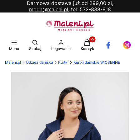
Darmowa dostawa już od 299,00 zł,
moda@maleni.pl,
tel: 572-838-918
Produkty w koszyku: 0. 
Otwórz wyszukiwarkę
Menu
Szukaj
Logowanie
Koszyk
Maleni.pl
Odzież damska
Kurtki
Kurtki damskie WIOSENNE