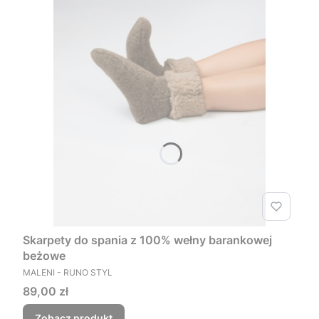
Skarpety do spania z 100% wełny barankowej
beżowe
PRODUCENT
MALENI - RUNO STYL
Cena
89,00 zł
Zobacz produkt