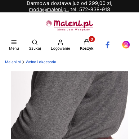
Darmowa dostawa już od 299,00 zł,
moda@maleni.pl,
tel: 572-838-918
Produkty w koszyku: 0. 
Otwórz wyszukiwarkę
Menu
Szukaj
Logowanie
Koszyk
Maleni.pl
Wełna i akcesoria