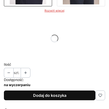
Rozwiń więcej
Wybierz wariant produktu:
Poszczególne warianty mogą różnić się ceną
*
Dostępne rozmiary
S/M
L/XL
Ilość
szt.
Dostępność:
na wyczerpaniu
Dodaj do koszyka