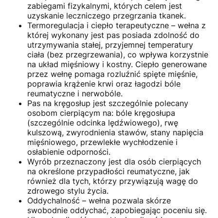
zabiegami fizykalnymi, których celem jest
uzyskanie leczniczego przegrzania tkanek.
Termoregulacja i ciepło terapeutyczne – wełna z
której wykonany jest pas posiada zdolność do
utrzymywania stałej, przyjemnej temperatury
ciała (bez przegrzewania), co wpływa korzystnie
na układ mięśniowy i kostny. Ciepło generowane
przez wełnę pomaga rozluźnić spięte mięśnie,
poprawia krążenie krwi oraz łagodzi bóle
reumatyczne i nerwobóle.
Pas na kręgosłup jest szczególnie polecany
osobom cierpiącym na: bóle kręgosłupa
(szczególnie odcinka lędźwiowego), rwę
kulszową, zwyrodnienia stawów, stany napięcia
mięśniowego, przewlekłe wychłodzenie i
osłabienie odporności.
Wyrób przeznaczony jest dla osób cierpiących
na określone przypadłości reumatyczne, jak
również dla tych, którzy przywiązują wagę do
zdrowego stylu życia.
Oddychalność – wełna pozwala skórze
swobodnie oddychać, zapobiegając poceniu się.