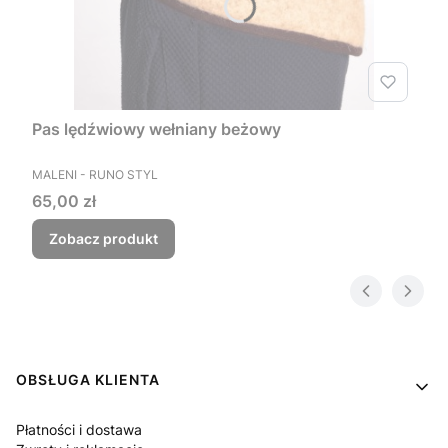
Pas lędźwiowy wełniany beżowy
PRODUCENT
MALENI - RUNO STYL
Cena
65,00 zł
Zobacz produkt
Linki w stopce
OBSŁUGA KLIENTA
Płatności i dostawa