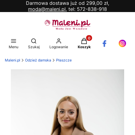
Darmowa dostawa już od 299,00 zł,
moda@maleni.pl,
tel: 572-838-918
Produkty w koszyku: 0. 
Otwórz wyszukiwarkę
Menu
Szukaj
Logowanie
Koszyk
Maleni.pl
Odzież damska
Płaszcze