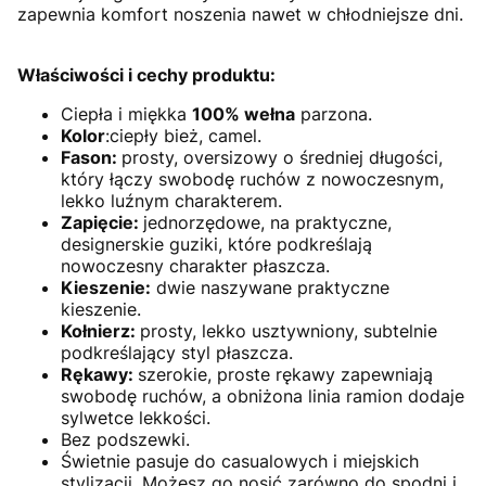
zapewnia komfort noszenia nawet w chłodniejsze dni.
Właściwości i cechy produktu:
Ciepła i miękka
100% wełna
parzona.
Kolor
:ciepły bież, camel.
Fason:
prosty, oversizowy o średniej długości,
który łączy swobodę ruchów z nowoczesnym,
lekko luźnym charakterem.
Zapięcie:
jednorzędowe, na praktyczne,
designerskie guziki, które podkreślają
nowoczesny charakter płaszcza.
Kieszenie:
dwie naszywane praktyczne
kieszenie.
Kołnierz:
prosty, lekko usztywniony, subtelnie
podkreślający styl płaszcza.
Rękawy:
szerokie, proste rękawy zapewniają
swobodę ruchów, a obniżona linia ramion dodaje
sylwetce lekkości.
Bez podszewki.
Świetnie pasuje do casualowych i miejskich
stylizacji. Możesz go nosić zarówno do spodni i