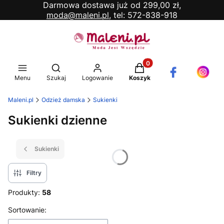
Darmowa dostawa już od 299,00 zł,
moda@maleni.pl,
tel: 572-838-918
Produkty w koszyku: 0. 
Otwórz wyszukiwarkę
Menu
Szukaj
Logowanie
Koszyk
Maleni.pl
Odzież damska
Sukienki
Sukienki dzienne
Sukienki
Filtry
Produkty:
58
Lista produktów
Sortowanie: