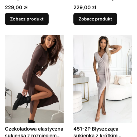
ROMANCE
Cena
Cena
229,00 zł
229,00 zł
Zobacz produkt
Zobacz produkt
Czekoladowa elastyczna
451-2P Błyszcząca
sukienka z rozcięciem
sukienka z krótkim