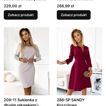
ROMANCE
rękawkiem, dekoltem i
Cena
Cena
229,00 zł
268,99 zł
rozcięciem na nodze -
BEŻOWA Z BROKATEM
Zobacz produkt
Zobacz produkt
209-11 Sukienka z
286-5P SANDY
długim rękawkiem i
Koszulowa