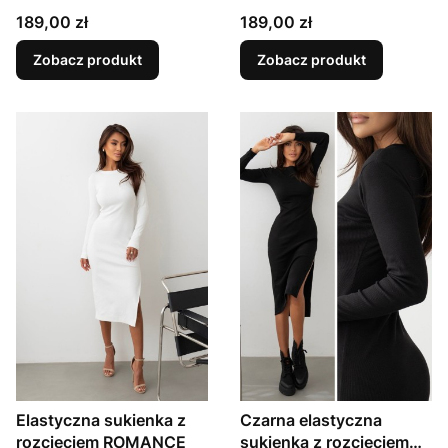
Cena
Cena
189,00 zł
189,00 zł
Zobacz produkt
Zobacz produkt
Elastyczna sukienka z
Czarna elastyczna
rozcięciem ROMANCE
sukienka z rozcięciem