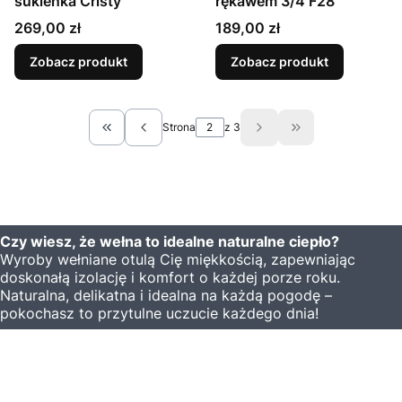
sukienka Cristy
rękawem 3/4 F28
Cena
Cena
269,00 zł
189,00 zł
Zobacz produkt
Zobacz produkt
Strona
z 3
Wróć do pierwszej strony z produktami
Przejdź do ostatn
Czy wiesz, że wełna to idealne naturalne ciepło?
Wyroby wełniane otulą Cię miękkością, zapewniając
doskonałą izolację i komfort o każdej porze roku.
Naturalna, delikatna i idealna na każdą pogodę –
pokochasz to przytulne uczucie każdego dnia!