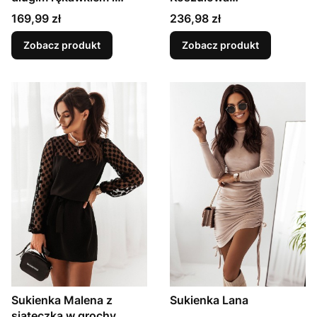
szerokim wiązanym
rozkloszowana sukienka
Cena
Cena
169,99 zł
236,98 zł
paskiem - BEŻOWA
- BORDOWA
Zobacz produkt
Zobacz produkt
Sukienka Malena z
Sukienka Lana
siateczką w grochy