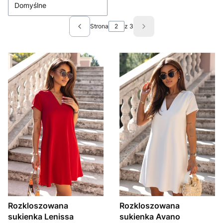
Domyślne
Strona
z 3
Poprzednie produkty
Następne produkty
Rozkloszowana
Rozkloszowana
sukienka Lenissa
sukienka Avano