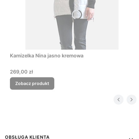
Kamizelka Nina jasno kremowa
Cena
269,00 zł
Zobacz produkt
Linki w stopce
OBSŁUGA KLIENTA