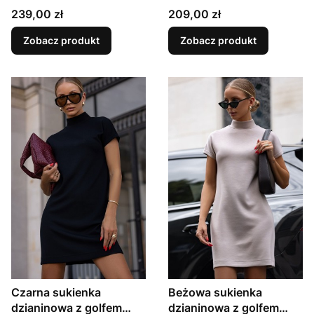
KLER
Cena
Cena
239,00 zł
209,00 zł
Zobacz produkt
Zobacz produkt
Czarna sukienka
Beżowa sukienka
dzianinowa z golfem
dzianinowa z golfem